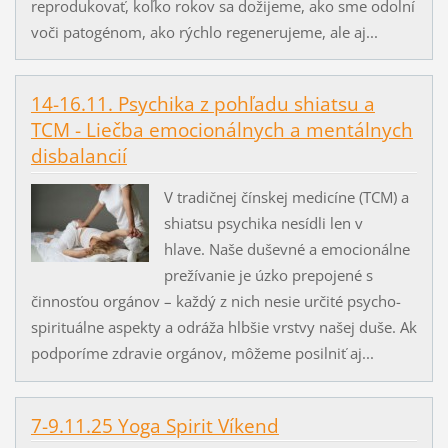
reprodukovať, koľko rokov sa dožijeme, ako sme odolní
voči patogénom, ako rýchlo regenerujeme, ale aj...
14-16.11. Psychika z pohľadu shiatsu a
TCM - Liečba emocionálnych a mentálnych
disbalancií
V tradičnej čínskej medicíne (TCM) a
shiatsu psychika nesídli len v
hlave. Naše duševné a emocionálne
prežívanie je úzko prepojené s
činnosťou orgánov – každý z nich nesie určité psycho-
spirituálne aspekty a odráža hlbšie vrstvy našej duše. Ak
podporíme zdravie orgánov, môžeme posilniť aj...
7-9.11.25 Yoga Spirit Víkend