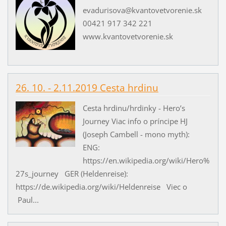
evadurisova@kvantovetvorenie.sk
00421 917 342 221
www.kvantovetvorenie.sk
26. 10. - 2.11.2019 Cesta hrdinu
Cesta hrdinu/hrdinky - Hero’s
Journey Viac info o príncipe HJ
(Joseph Cambell - mono myth):
ENG:
https://en.wikipedia.org/wiki/Hero%
27s_journey GER (Heldenreise):
https://de.wikipedia.org/wiki/Heldenreise Viec o
Paul...