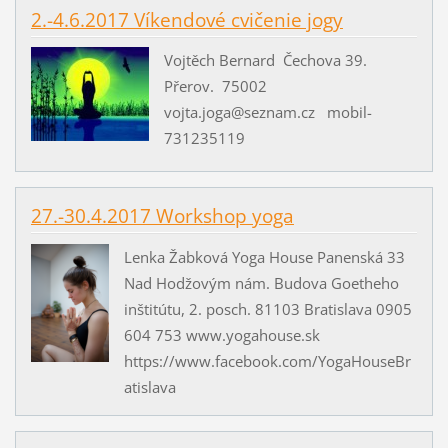
2.-4.6.2017 Víkendové cvičenie jogy
Vojtěch Bernard Čechova 39.
Přerov. 75002
vojta.joga@seznam.cz mobil-
731235119
27.-30.4.2017 Workshop yoga
Lenka Žabková Yoga House Panenská 33
Nad Hodžovým nám. Budova Goetheho
inštitútu, 2. posch. 81103 Bratislava 0905
604 753 www.yogahouse.sk
https://www.facebook.com/YogaHouseBr
atislava