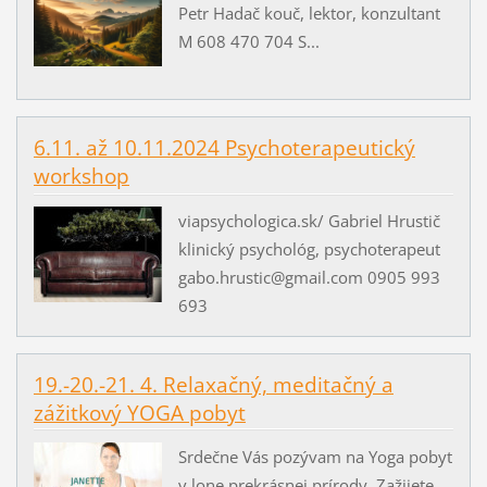
Petr Hadač kouč, lektor, konzultant
M 608 470 704 S...
6.11. až 10.11.2024 Psychoterapeutický
workshop
viapsychologica.sk/ Gabriel Hrustič
klinický psychológ, psychoterapeut
gabo.hrustic@gmail.com 0905 993
693
19.-20.-21. 4. Relaxačný, meditačný a
zážitkový YOGA pobyt
Srdečne Vás pozývam na Yoga pobyt
v lone prekrásnej prírody. Zažijete