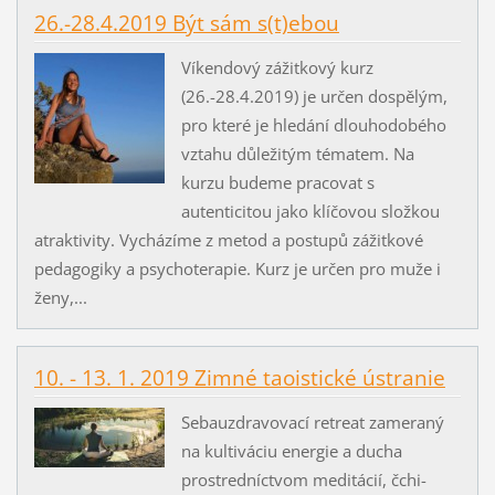
26.-28.4.2019 Být sám s(t)ebou
Víkendový zážitkový kurz
(26.-28.4.2019) je určen dospělým,
pro které je hledání dlouhodobého
vztahu důležitým tématem. Na
kurzu budeme pracovat s
autenticitou jako klíčovou složkou
atraktivity. Vycházíme z metod a postupů zážitkové
pedagogiky a psychoterapie. Kurz je určen pro muže i
ženy,...
10. - 13. 1. 2019 Zimné taoistické ústranie
Sebauzdravovací retreat zameraný
na kultiváciu energie a ducha
prostredníctvom meditácií, čchi-