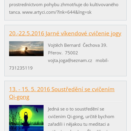
prostredníctvom pohybu zhmotňuje do kultivovaného
tanca. www.artyci.com/?lnk=644&lng=sk
20.-22.5.2016 Jarné víkendové cvičenie jogy
Vojtěch Bernard Čechova 39.
Přerov. 75002
vojta.joga@seznam.cz mobil-
731235119
13. - 15. 5. 2016 Soustředění se cvičením
Qi-gong
Jedná se o to soustředění se
cvičením Qi-gong, určitě bychom
zařadili i nějakou tu meditaci a