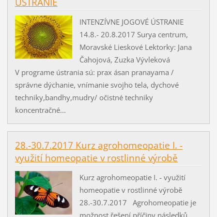
ÚSTRANIE
INTENZÍVNE JOGOVÉ ÚSTRANIE
14.8.- 20.8.2017 Surya centrum,
Moravské Lieskové Lektorky: Jana
Čahojová, Zuzka Vývleková
V programe ústrania sú: prax ásan pranayama /
správne dýchanie, vnímanie svojho tela, dychové
techniky,bandhy,mudry/ očistné techniky
koncentračné...
28.-30.7.2017 Kurz agrohomeopatie I. -
využití homeopatie v rostlinné výrobě
Kurz agrohomeopatie I. - využití
homeopatie v rostlinné výrobě
28.-30.7.2017 Agrohomeopatie je
možnost řešení příčiny následků