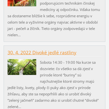
podporujúcim technikám čínskej
medicíny aj odpočinku. Vďaka tomu
sa dostaneme bližšie k sebe, rozprúdime energiu v
celom tele a vyživíme orgány najviac aktívne v období
jari - pečeň a žlčník. Tieto orgány zodpovedajú v tele
nielen...
30. 4. 2022 Divoké jedlé rastliny
Sobota 14:30 - 19:00 Na kurze sa
dozviete: čo všetko sa dá zjesť v
prírode ktoré “buriny” sú
najchutnejšie ktoré stromy majú
jedlé listy, kvety, plody či puky ako zjesť v prírode
žihľavu, aby ste sa nepopŕhlili ako si urobiť divoký
“zelený jačmeň” zadarmo ako si urobiť chutné “divoké”
zelené...