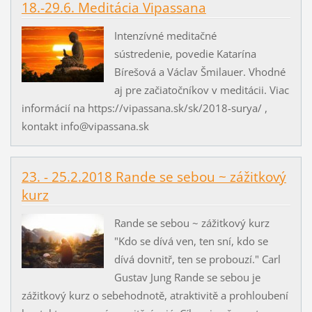
18.-29.6. Meditácia Vipassana
Intenzívné meditačné
sústredenie, povedie Katarína
Bírešová a Václav Šmilauer. Vhodné
aj pre začiatočníkov v meditácii. Viac
informácií na https://vipassana.sk/sk/2018-surya/ ,
kontakt info@vipassana.sk
23. - 25.2.2018 Rande se sebou ~ zážitkový
kurz
Rande se sebou ~ zážitkový kurz
"Kdo se dívá ven, ten sní, kdo se
dívá dovnitř, ten se probouzí." Carl
Gustav Jung Rande se sebou je
zážitkový kurz o sebehodnotě, atraktivitě a prohloubení