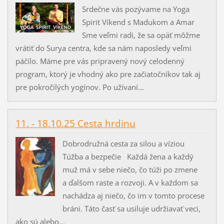
Srdečne vás pozývame na Yoga
Spirit Víkend s Madukom a Amar
Sme veľmi radi, že sa opäť môžme
vrátiť do Surya centra, kde sa nám naposledy veľmi
páčilo. Máme pre vás pripravený nový celodenný
program, ktorý je vhodný ako pre začiatočníkov tak aj
pre pokročilých yogínov. Po užívaní...
11. - 18.10.25 Cesta hrdinu
Dobrodružná cesta za silou a víziou
Túžba a bezpečie Každá žena a každý
muž má v sebe niečo, čo túži po zmene
a ďalšom raste a rozvoji. A v každom sa
nachádza aj niečo, čo im v tomto procese
bráni. Táto časť sa usiluje udržiavať veci,
ako sú alebo...