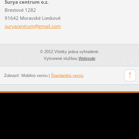
Surya centrum o.z.
Brestové 1282
91642 Moravské Lieskové
suryacen
trum@gma
il.com
© 2012 Všetky práva vyhradené.
Vytvorené službou
Webnode
Zobraziť:
Mobilnú verziu
|
Štandardnú verziu