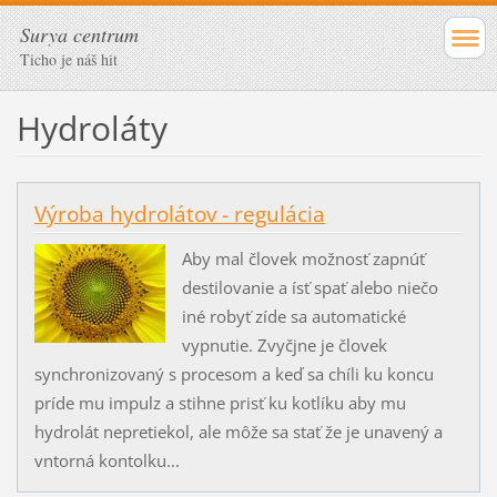
Surya centrum
Ticho je náš hit
Hydroláty
Výroba hydrolátov - regulácia
Aby mal človek možnosť zapnúť
destilovanie a ísť spať alebo niečo
iné robyť zíde sa automatické
vypnutie. Zvyčjne je človek
synchronizovaný s procesom a keď sa chíli ku koncu
príde mu impulz a stihne prisť ku kotlíku aby mu
hydrolát nepretiekol, ale môže sa stať že je unavený a
vntorná kontolku...