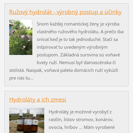
Ružový hydrolát - výrobný postup a účinky
Snom každej romantickej ženy je výroba
vlastného ružového hydrolátu. A prečo iba
snívať keď je to tak jednoduché. Stačí sa
inšpirovať tu uvedeným výrobným
postupom. Základná surovina sú voňavé
kvety ruží. Nemusí byť damascénska či
stolistá. Naopak, voňavá paleta domácich ruží vykúzli
pre nás tu...
Hydroláty a ich zmesi
Hydroláty je možnné vyrobyť z
rastlín, listov stromov, konárov,
ovocia, hríbov ... Mám vyrobené