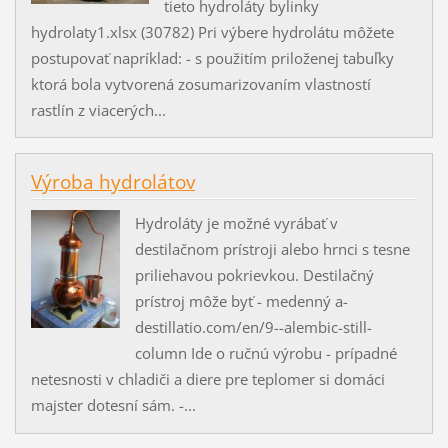
tieto hydroláty bylinky
hydrolaty1.xlsx (30782) Pri výbere hydrolátu môžete
postupovať napríklad: - s použitím priloženej tabuľky
ktorá bola vytvorená zosumarizovaním vlastností
rastlín z viacerých...
Výroba hydrolátov
Hydroláty je možné vyrábať v
destilačnom prístroji alebo hrnci s tesne
priliehavou pokrievkou. Destilačný
prístroj môže byť - medenný a-
destillatio.com/en/9--alembic-still-
column Ide o ručnú výrobu - prípadné
netesnosti v chladiči a diere pre teplomer si domáci
majster dotesní sám. -...