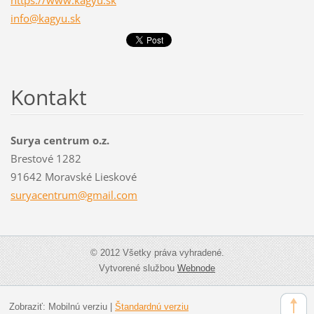
https://www.kagyu.sk
info@kagyu.sk
Kontakt
Surya centrum o.z.
Brestové 1282
91642 Moravské Lieskové
suryacen
trum@gma
il.com
© 2012 Všetky práva vyhradené.
Vytvorené službou
Webnode
Zobraziť:
Mobilnú verziu
|
Štandardnú verziu