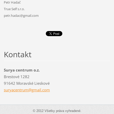
Petr Hadač
True Self s.r.o.
petr.hadac@gmail.com
Kontakt
Surya centrum o.z.
Brestové 1282
91642 Moravské Lieskové
suryacen
trum@gma
il.com
© 2012 Všetky práva vyhradené.