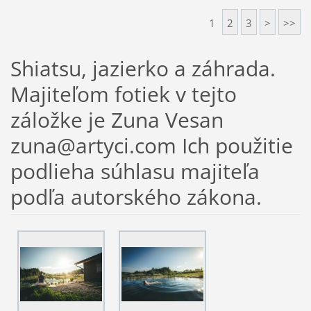
1
2
3
>
>>
Shiatsu, jazierko a záhrada.
Majiteľom fotiek v tejto
záložke je Zuna Vesan
zuna@artyci.com Ich použitie
podlieha súhlasu majiteľa
podľa autorského zákona.