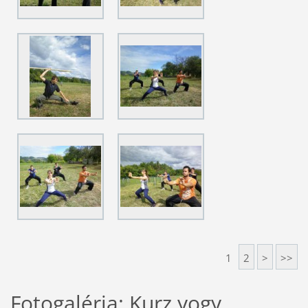
1
2
>
>>
Fotogaléria: Kurz yogy