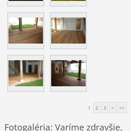
1
2
3
>
>>
Fotogaléria: Varíme zdravšie,