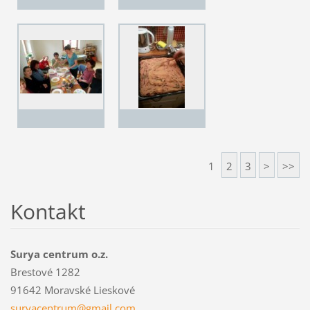
1
2
3
>
>>
Kontakt
Surya centrum o.z.
Brestové 1282
91642 Moravské Lieskové
suryacen
trum@gma
il.com