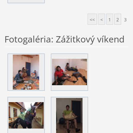
<<
<
1
2
3
Fotogaléria: Zážitkový víkend