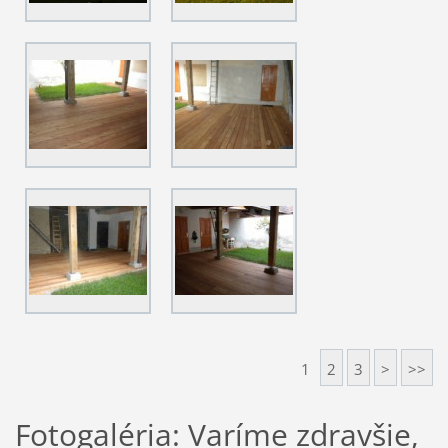
1
2
3
>
>>
Fotogaléria: Varíme zdravšie,