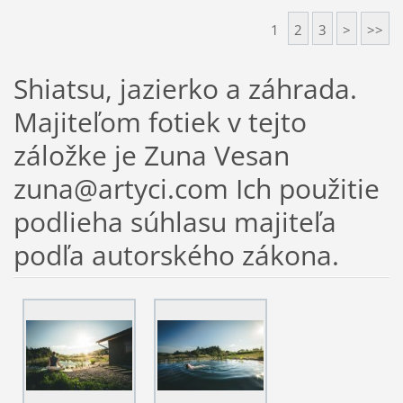
1
2
3
>
>>
Shiatsu, jazierko a záhrada.
Majiteľom fotiek v tejto
záložke je Zuna Vesan
zuna@artyci.com Ich použitie
podlieha súhlasu majiteľa
podľa autorského zákona.