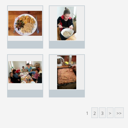
1
2
3
>
>>