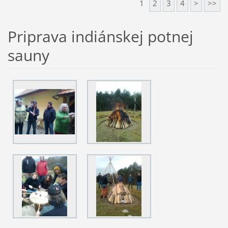
1
2
3
4
>
>>
Priprava indiánskej potnej
sauny