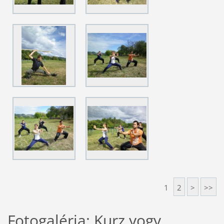
1
2
>
>>
Fotogaléria: Kurz yogy