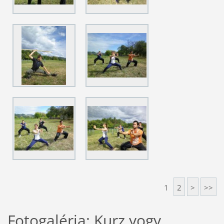
1
2
>
>>
Fotogaléria: Kurz yogy