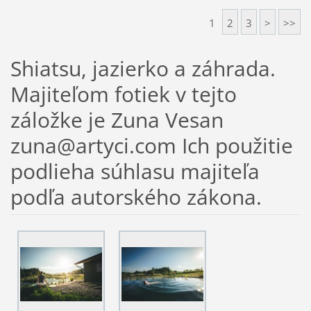
1
2
3
>
>>
Shiatsu, jazierko a záhrada.
Majiteľom fotiek v tejto
záložke je Zuna Vesan
zuna@artyci.com Ich použitie
podlieha súhlasu majiteľa
podľa autorského zákona.