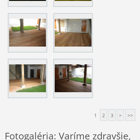
1
2
3
>
>>
Fotogaléria: Varíme zdravšie,