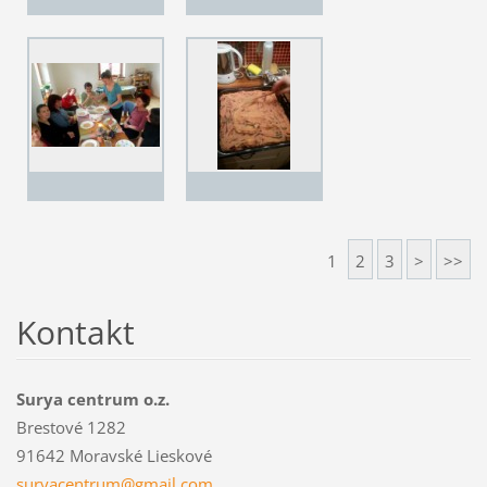
1
2
3
>
>>
Kontakt
Surya centrum o.z.
Brestové 1282
91642 Moravské Lieskové
suryacen
trum@gma
il.com