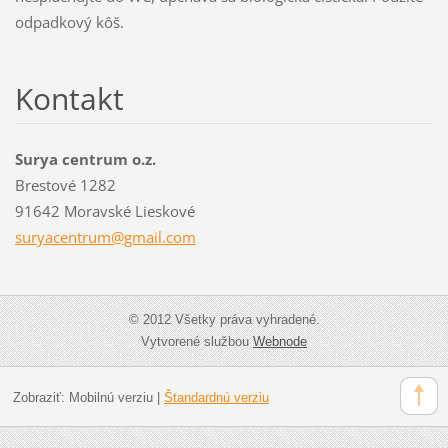
odpadkový kôš.
Kontakt
Surya centrum o.z.
Brestové 1282
91642 Moravské Lieskové
suryacen
trum@gma
il.com
© 2012 Všetky práva vyhradené.
Vytvorené službou
Webnode
Zobraziť:
Mobilnú verziu
|
Štandardnú verziu