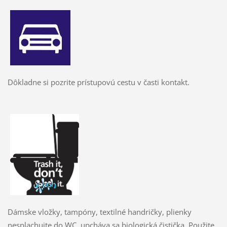
Dôkladne si pozrite prístupovú cestu v časti kontakt.
Dámske vložky, tampóny, textilné handričky, plienky
nesplachujte do WC, upcháva sa biologická čistička. Použite