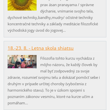
prax ásan pranayama / správne
dýchanie, vnímanie svojho tela,
dychové techniky,bandhy,mudry/ očistné techniky
koncentračné techniky a základy meditácie filozofické
východiská jogy úvod do jogovej...
18.-23. 8. - Letna skola shiatsu
Filozofia tohto kurzu vychádza z
môjho názoru, že každý človek by
mal byť zodpovedný za svoje
zdravie, rozumieť svojmu telu a dokázať pomôcť sebe i
druhým v prípade určitej choroby (vybočenia z
harmonického stavu). To je v úzkom spojení s
poznaním zákonov vesmíru, ktoré na kurze učím a
pomáham...