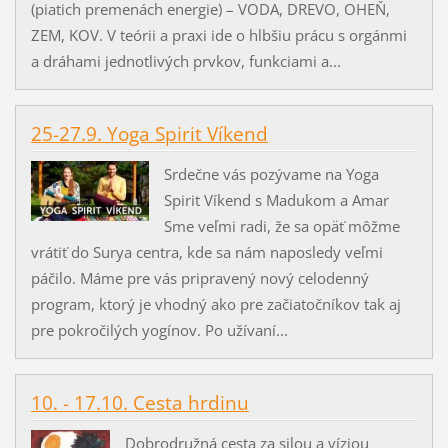
(piatich premenách energie) – VODA, DREVO, OHEŇ,
ZEM, KOV. V teórii a praxi ide o hlbšiu prácu s orgánmi
a dráhami jednotlivých prvkov, funkciami a...
25-27.9. Yoga Spirit Víkend
Srdečne vás pozývame na Yoga
Spirit Víkend s Madukom a Amar
Sme veľmi radi, že sa opäť môžme
vrátiť do Surya centra, kde sa nám naposledy veľmi
páčilo. Máme pre vás pripravený nový celodenný
program, ktorý je vhodný ako pre začiatočníkov tak aj
pre pokročilých yogínov. Po užívaní...
10. - 17.10. Cesta hrdinu
Dobrodružná cesta za silou a víziou