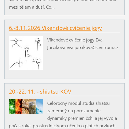
mezi tělem a duší. Co...
6.-8.11.2026 Víkendové cvičenie jogy
Víkendové cvičenie jogy Eva
Jurčíková eva.jurcikova@centrum.cz
20.-22. 11. - shiatsu KOV
Celoročný modul štúdia shiatsu
zameraný na porozumenie
dynamiky premien čchi a jej vývoja
počas roka, prostredníctvom učenia o piatich prvkoch