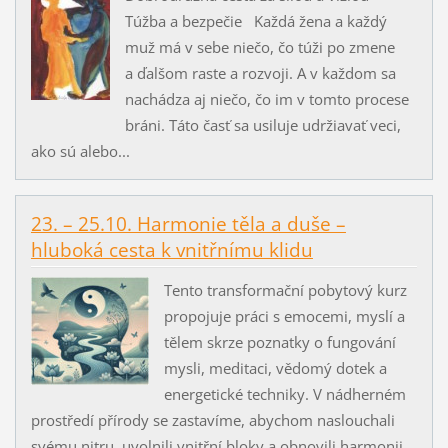
Túžba a bezpečie Každá žena a každý
muž má v sebe niečo, čo túži po zmene
a ďalšom raste a rozvoji. A v každom sa
nachádza aj niečo, čo im v tomto procese
bráni. Táto časť sa usiluje udržiavať veci,
ako sú alebo...
23. – 25.10. Harmonie těla a duše –
hluboká cesta k vnitřnímu klidu
Tento transformační pobytový kurz
propojuje práci s emocemi, myslí a
tělem skrze poznatky o fungování
mysli, meditaci, vědomý dotek a
energetické techniky. V nádherném
prostředí přírody se zastavíme, abychom naslouchali
svému nitru, uvolnili vnitřní bloky a obnovili harmonii