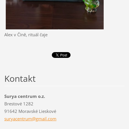
Alex v Číně, rituál čaje
Kontakt
Surya centrum o.z.
Brestové 1282
91642 Moravské Lieskové
suryacen
trum@gma
il.com