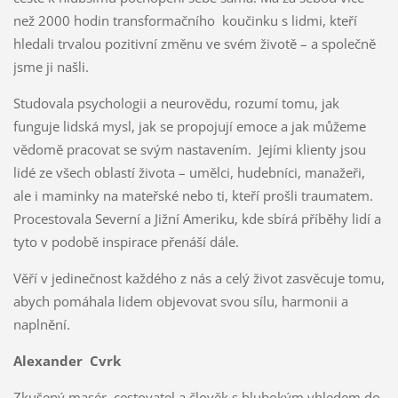
než 2000 hodin transformačního koučinku s lidmi, kteří
hledali trvalou pozitivní změnu ve svém životě – a společně
jsme ji našli.
Studovala psychologii a neurovědu, rozumí tomu, jak
funguje lidská mysl, jak se propojují emoce a jak můžeme
vědomě pracovat se svým nastavením. Jejími klienty jsou
lidé ze všech oblastí života – umělci, hudebníci, manažeři,
ale i maminky na mateřské nebo ti, kteří prošli traumatem.
Procestovala Severní a Jižní Ameriku, kde sbírá příběhy lidí a
tyto v podobě inspirace přenáší dále.
Věří v jedinečnost každého z nás a celý život zasvěcuje tomu,
abych pomáhala lidem objevovat svou sílu, harmonii a
naplnění.
Alexander Cvrk
Zkušený masér, cestovatel a člověk s hlubokým vhledem do