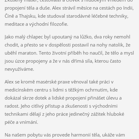
propojení těla a duše. Alex strávil měsíce na cestách po Indii,
Číně a Thajsku, kde studoval starodávné léčebné techniky,
meditace a východní filozofie.
Jako malý chlapec byl upoutaný na lůžko, dva roky nemohl
chodit, a přesto se v dospělosti postavil na nohy natolik, že
uběhl maraton. Tento životní příběh ho naučil, že tělo a mysl
jsou úzce propojeny a že v nás dřímá síla, kterou často
nevyužíváme.
Alex se kromě masérské praxe věnoval také práci v
medicínském centru s lidmi s těžkým ochrnutím, kde
dokázal skrze dotek a lidské propojení přinášet úlevu a
radost. Jeho citlivý přístup a zkušenosti s východními
technikami dělají z jeho práce jedinečný zážitek hluboké
péče a vnímání.
Na našem pobytu vás provede harmonií těla, ukáže vám