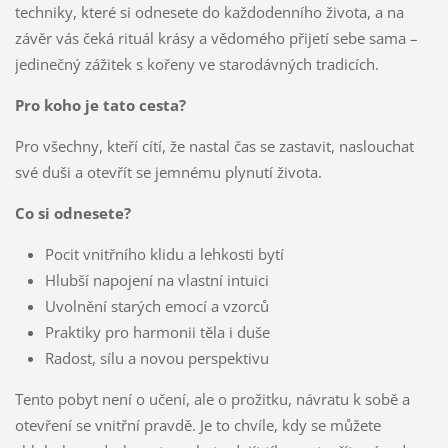
techniky, které si odnesete do každodenního života, a na
závěr vás čeká rituál krásy a vědomého přijetí sebe sama –
jedinečný zážitek s kořeny ve starodávných tradicích.
Pro koho je tato cesta?
Pro všechny, kteří cítí, že nastal čas se zastavit, naslouchat
své duši a otevřít se jemnému plynutí života.
Co si odnesete?
Pocit vnitřního klidu a lehkosti bytí
Hlubší napojení na vlastní intuici
Uvolnění starých emocí a vzorců
Praktiky pro harmonii těla i duše
Radost, sílu a novou perspektivu
Tento pobyt není o učení, ale o prožitku, návratu k sobě a
otevření se vnitřní pravdě. Je to chvíle, kdy se můžete