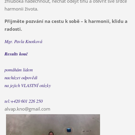
zhluboka nadechnout, nechat odejít tíhu a otevřít své srdce
harmonii života.
Přijměte pozvání na cestu k sobě – k harmonii, klidu a
radosti.
Mgr. Pavla Knotková
Results kouč
pomáhám lidem
nacházet odpovědi
na jejich VLASTNÍ otázky
tel:+420 601 226 250
alvap.kno@gmail.com