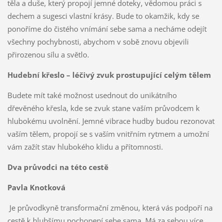
těla a duše, který propojí jemné doteky, vědomou práci s
dechem a sugesci vlastní krásy. Bude to okamžik, kdy se
ponoříme do čistého vnímání sebe sama a necháme odejít
všechny pochybnosti, abychom v sobě znovu objevili
přirozenou sílu a světlo.
Hudební křeslo – léčivý zvuk prostupující celým tělem
Budete mít také možnost usednout do unikátního
dřevěného křesla, kde se zvuk stane vaším průvodcem k
hlubokému uvolnění. Jemné vibrace hudby budou rezonovat
vaším tělem, propojí se s vaším vnitřním rytmem a umožní
vám zažít stav hlubokého klidu a přítomnosti.
Dva průvodci na této cestě
Pavla Knotková
Je průvodkyně transformační změnou, která vás podpoří na
cestě k hlubšímu pochopení sebe sama. Má za sebou více