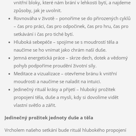
vnitřní bloky, které nám brání v lehkosti bytí, a najdeme
způsoby, jak je uvolnit.
Rovnováha v životě – ponoříme se do přirozených cyklů
– čas pro práci, čas pro odpočinek, čas pro hru, čas pro
setkávání i čas pro tiché bytí.
Hluboká sebepéče – spojíme se s moudrostí těla a
naučíme se ho vnímat jako chrám naší duše.
Jemná energetická práce – skrze dech, dotek a vědomý
pohyb podpoříme proudění životní síly.
Meditace a vizualizace – otevřeme bránu k vnitřní
moudrosti a naučíme se naladit na intuici.
Jedinečný rituál krásy a přijetí – hluboký prožitek
propojení těla, duše a mysli, kdy si dovolíme vidět
vlastní světlo a zářit.
Jedinečný prožitek jednoty duše a těla
Vrcholem našeho setkání bude rituál hlubokého propojení