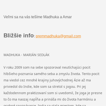
Veľmi sa na vás tešíme Madhuka a Amar
Bližšie info
:
premmadhuka@gmail.com
MADHUKA - MARIÁN SEDLÁK
V roku 2009 som na sebe spozoroval neutíchajúci pocit
hlbšieho poznania samého seba a zmyslu života. Tento pocit
ma viedol cez mnohé krajiny juhovýchodnej Ázie až ma
priviedol do Indie, kde
som sa stretol s jogou. Pri jej
každodennom praktizovaní som si uvedomil, že joga je presne
to čo ma naozaj napĺňa a prináša
mi do života harmóniu a
osobné spoznávanie. India sa stala miestom, kde sa