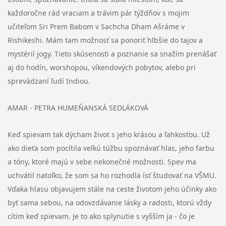
každoročne rád vraciam a trávim pár týždňov s mojim
učiteľom Sri Prem Babom v Sachcha Dham Ašráme v
Rishikeshi. Mám tam možnosť sa ponoriť hlbšie do tajov a
mystérií jogy. Tieto skúsenosti a poznanie sa snažím prenášať
aj do hodín, worshopou, víkendových pobytov, alebo pri
sprevádzaní ľudí Indiou.
AMAR - PETRA HUMEŇANSKÁ SEDLÁKOVÁ
Keď spievam tak dýcham život s jeho krásou a ľahkosťou. Už
ako dieťa som pocítila veľkú túžbu spoznávať hlas, jeho farbu
a tóny, ktoré majú v sebe nekonečné možnosti. Spev ma
uchvátil natoľko, že som sa ho rozhodla ísť študovať na VŠMU.
Vďaka hlasu objavujem stále na ceste životom jeho účinky ako
byť sama sebou, na odovzdávanie lásky a radosti, ktorú vždy
cítim keď spievam. Je to ako splynutie s vyšším ja - čo je