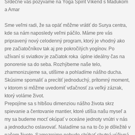
Srdečne vás pozývame na Yoga Spirit Víkend s Madukom
a Amar
Sme veľmi radi, že sa opäť môžme vrátiť do Surya centra,
kde sa nám naposledy veľmi páčilo. Máme pre vás
pripravený nový celodenný program, ktorý je vhodný ako
pre začiatočníkov tak aj pre pokročilých yogínov. Po
užívaní si sviatkov je začiatok roka úplne ideálny čas na
ponorenie sa do seba. Rozhýbeme naše telo,
zharmonizujeme sa, utíšime a pohladíme nášho ducha.
Skúsime spomaliť a precítiť jednoduchý, prítomný moment,
v ktorom si môžme uvedomiť vďačnosť za veľký zázrak,
ktorý voláme život.
Prepojíme sa s hlbšou dimenziou nášho života skrz
spievanie a čentovanie mantier, ktoré utíšia našu myseľ a
my sa budeme mocť okúpať v oceáne jednoty vnútri v nás
a jednoducho oslavovať. Naladíme sa na to čo je dôležité v
našom živote. Samozrejme nebude chýbať chutná výživná