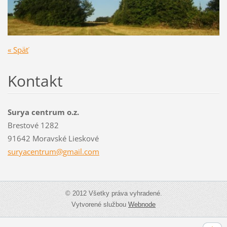
« Späť
Kontakt
Surya centrum o.z.
Brestové 1282
91642 Moravské Lieskové
suryacen
trum@gma
il.com
© 2012 Všetky práva vyhradené.
Vytvorené službou
Webnode