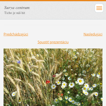
Surya centrum
Ticho je náš hit
Predchádzajúci
Nasledujúci
Spustiť prezentáciu