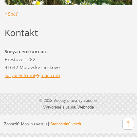
« Späť
Kontakt
Surya centrum o.z.
Brestové 1282
91642 Moravské Lieskové
suryacen
trum@gma
il.com
© 2012 Všetky práva vyhradené.
Vytvorené službou
Webnode
Zobraziť:
Mobilnú verziu
|
Štandardnú verziu