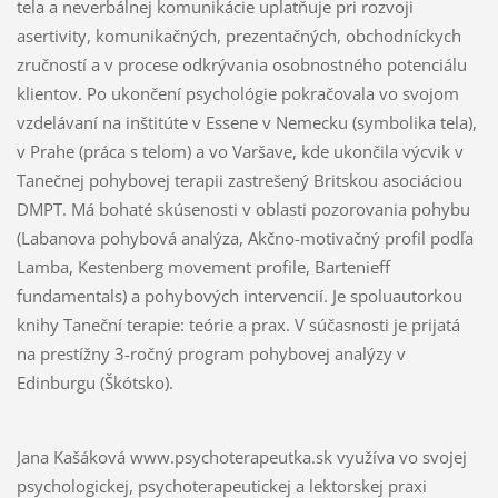
tela a neverbálnej komunikácie uplatňuje pri rozvoji
asertivity, komunikačných, prezentačných, obchodníckych
zručností a v procese odkrývania osobnostného potenciálu
klientov. Po ukončení psychológie pokračovala vo svojom
vzdelávaní na inštitúte v Essene v Nemecku (symbolika tela),
v Prahe (práca s telom) a vo Varšave, kde ukončila výcvik v
Tanečnej pohybovej terapii zastrešený Britskou asociáciou
DMPT. Má bohaté skúsenosti v oblasti pozorovania pohybu
(Labanova pohybová analýza, Akčno-motivačný profil podľa
Lamba, Kestenberg movement profile, Bartenieff
fundamentals) a pohybových intervencií. Je spoluautorkou
knihy Taneční terapie: teórie a prax. V súčasnosti je prijatá
na prestížny 3-ročný program pohybovej analýzy v
Edinburgu (Škótsko).
Jana Kašáková www.psychoterapeutka.sk využíva vo svojej
psychologickej, psychoterapeutickej a lektorskej praxi