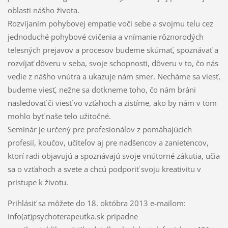
oblasti nášho života.
Rozvíjaním pohybovej empatie voči sebe a svojmu telu cez
jednoduché pohybové cvičenia a vnímanie rôznorodých
telesných prejavov a procesov budeme skúmať, spoznávať a
rozvíjať dôveru v seba, svoje schopnosti, dôveru v to, čo nás
vedie z nášho vnútra a ukazuje nám smer. Necháme sa viesť,
budeme viesť, nežne sa dotkneme toho, čo nám bráni
nasledovať či viesť vo vzťahoch a zistíme, ako by nám v tom
mohlo byť naše telo užitočné.
Seminár je určený pre profesionálov z pomáhajúcich
profesií, koučov, učiteľov aj pre nadšencov a zanietencov,
ktorí radi objavujú a spoznávajú svoje vnútorné zákutia, učia
sa o vzťahoch a svete a chcú podporiť svoju kreativitu v
prístupe k životu.
Prihlásiť sa môžete do 18. októbra 2013 e-mailom:
info(at)psychoterapeutka.sk prípadne