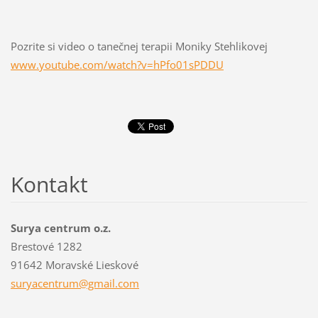
Pozrite si video o tanečnej terapii Moniky Stehlikovej
www.youtube.com/watch?v=hPfo01sPDDU
Kontakt
Surya centrum o.z.
Brestové 1282
91642 Moravské Lieskové
suryacen
trum@gma
il.com