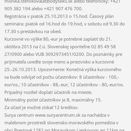
monika.stehlikova(at)bodytalks.sk alebo telefonicky: +421
905 382 194 alebo +421 907 476 700.
Registrácia v piatok 25.10.2013 o 15.hod. Časový plán
seminára: piatok od 16.hod do 19.hod, v sobotu od 9.30 do
17.30 s prestávkou na obed.
Kurzovné vo výške 80,-eur je potrebné zaplatiť do 21.
októbra 2013 na č.ú. Slovenskej sporiteľne 02 85 49 58
27/0900 alebo VUB 3092973451/0200. Do poznámky pre
prijímateľa uveďte svoje meno a priezvisko a kurzovné
25.-26.10.2013. Upozornenie: Konečná výška kurzovného
sa bude odvíjať od počtu účastníkov: 8 účastníkov - 100,-
eur/os.; 10 účastníkov - 88,-eur; 12 účastníkov - 80,-eur/os.
Prípadný rozdiel doplatí účastník na mieste.
Minimálny počet účastníkov je 8, maximálny 15.
Za účasť je možné získať 12 kreditov.
Surya centrum www.suryacentrum.sk sa nachádza v
malebnom prostredí slovensko-moravského pomedzia v
obci Brestové 1282 pri Moravskom Lieskovom asi 11km na