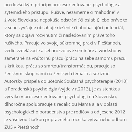
predovšetkým princípy procesorientovanej psychológie a
sytemického prístupu. Rušivé, nezámerné či “náhodné” v
živote človeka sa nepokúša odstrániť či oslabiť, lebo práve to
v sebe zyvčajne obsahuje riešenie či obohacujúci potenciál,
ktorý sa objaví rozvinutím či nasledovaním práve toho
rušivého. Pracuje vo svojej súkromnej praxi v Piešťanoch,
vedie vzdelávacie a sebarozvojové semináre a workshopy
zamerané na vnútornú prácu (prácu na sebe samom), prácu
s kritikou, prácu so smrťou/transformáciou, pracuje so
ženskými skupinami na ženských témach a sexizme.
Autorsky prispela do učebníc Současná psychoterapie (2010)
a Poradenská psychológia (vyjde v r.2013), je asistentkou
výcviku v procesorientovanej psychológii na Slovensku,
dlhoročne spolupracuje s redakciou Mama a ja v oblasti
psychologického poradenstva pre rodičov a od jesene 2012
je vášnivou žiačkou prípravného ročníka výtvarného odboru
ZUŠ v Piešťanoch.