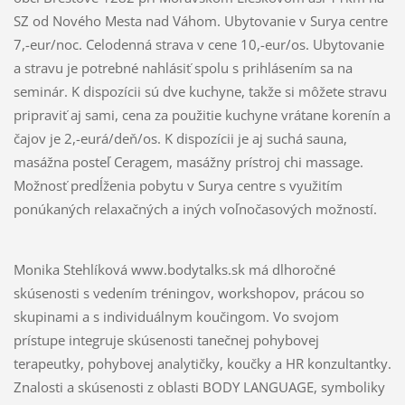
SZ od Nového Mesta nad Váhom. Ubytovanie v Surya centre
7,-eur/noc. Celodenná strava v cene 10,-eur/os. Ubytovanie
a stravu je potrebné nahlásiť spolu s prihlásením sa na
seminár. K dispozícii sú dve kuchyne, takže si môžete stravu
pripraviť aj sami, cena za použitie kuchyne vrátane korenín a
čajov je 2,-eurá/deň/os. K dispozícii je aj suchá sauna,
masážna posteľ Ceragem, masážny prístroj chi massage.
Možnosť predĺženia pobytu v Surya centre s využitím
ponúkaných relaxačných a iných voľnočasových možností.
Monika Stehlíková www.bodytalks.sk má dlhoročné
skúsenosti s vedením tréningov, workshopov, prácou so
skupinami a s individuálnym koučingom. Vo svojom
prístupe integruje skúsenosti tanečnej pohybovej
terapeutky, pohybovej analytičky, koučky a HR konzultantky.
Znalosti a skúsenosti z oblasti BODY LANGUAGE, symboliky