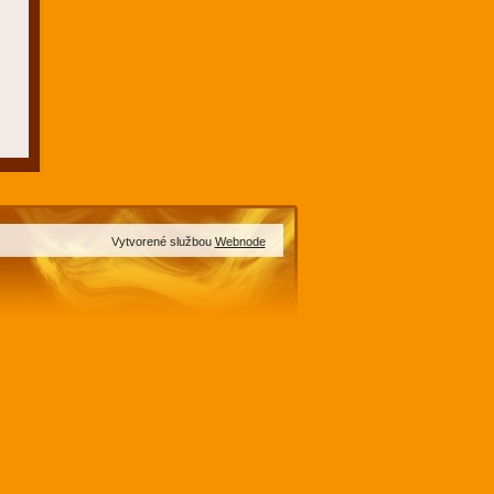
Vytvorené službou
Webnode