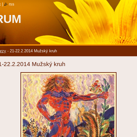
k
|
rss
RUM
rzy
-
21-22.2.2014 Mužský kruh
1-22.2.2014 Mužský kruh