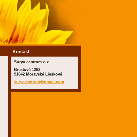
Kontakt
Surya centrum o.z.
Brestové 1282
91642 Moravské Lieskové
suryacen
trum@gma
il.com