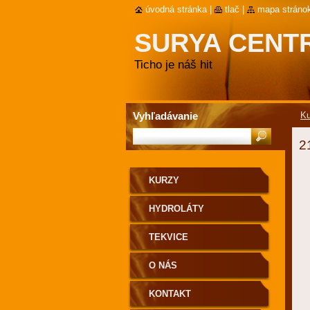
úvodná stránka
|
tlač
|
mapa stráno
SURYA CENT
Ticho je náš hit
Vyhľadávanie
Ku
2
KURZY
HYDROLÁTY
TEKVICE
O NÁS
KONTAKT