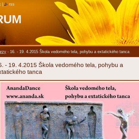
k
|
rss
RUM
rzy
-
16. - 19. 4.2015 Škola vedomého tela, pohybu a extatického tanca
6. - 19. 4.2015 Škola vedomého tela, pohybu a
xtatického tanca