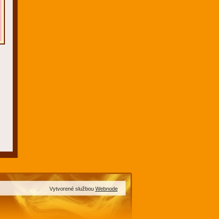
Vytvorené službou
Webnode