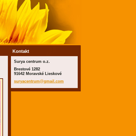
Kontakt
Surya centrum o.z.
Brestové 1282
91642 Moravské Lieskové
suryacen
trum@gma
il.com