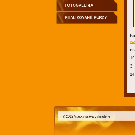
FOTOGALÉRIA
REALIZOVANÉ KURZY
Ko
ww
an
16
3.
14
© 2012 Všetky práva vyhradené.