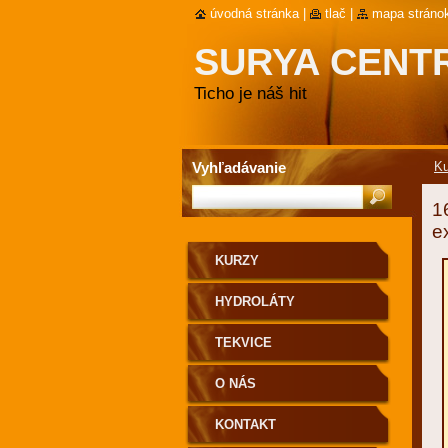
úvodná stránka
|
tlač
|
mapa stráno
SURYA CENT
Ticho je náš hit
Vyhľadávanie
Ku
1
e
KURZY
HYDROLÁTY
TEKVICE
O NÁS
KONTAKT