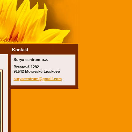
Kontakt
Surya centrum o.z.
Brestové 1282
91642 Moravské Lieskové
suryacen
trum@gma
il.com