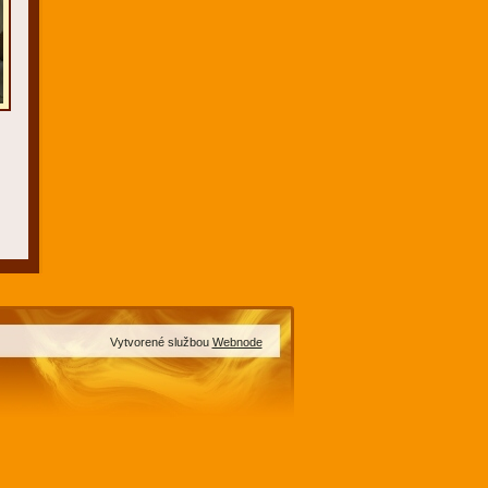
Vytvorené službou
Webnode