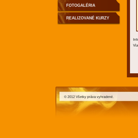
FOTOGALÉRIA
REALIZOVANÉ KURZY
Int
Vi
© 2012 Všetky práva vyhradené.