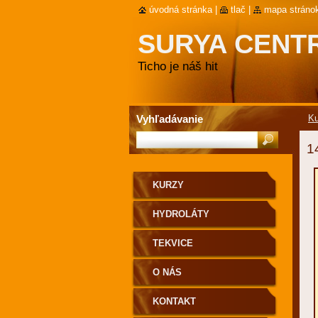
úvodná stránka
|
tlač
|
mapa stráno
SURYA CENT
Ticho je náš hit
Vyhľadávanie
Ku
1
KURZY
HYDROLÁTY
TEKVICE
O NÁS
KONTAKT