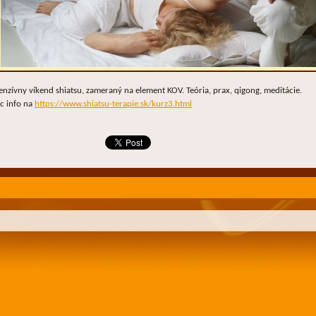
enzívny víkend shiatsu, zameraný na element KOV. Teória, prax, qigong, meditácie.
ac info na
https://www.shiatsu-terapie.sk/
kurz3.html