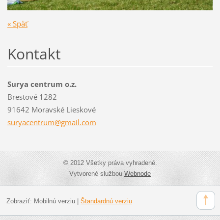
« Späť
Kontakt
Surya centrum o.z.
Brestové 1282
91642 Moravské Lieskové
suryacen
trum@gma
il.com
© 2012 Všetky práva vyhradené.
Vytvorené službou
Webnode
Zobraziť:
Mobilnú verziu
|
Štandardnú verziu